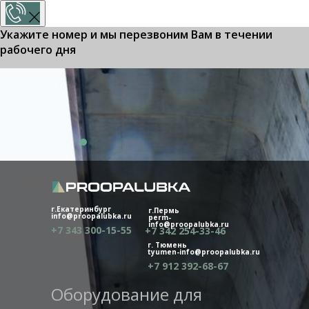
Укажите номер и мы перезвоним Вам в течении
рабочего дня
ПОЗВОНИТЕ МНЕ!
Или наберите нас:
+7 343 300-15-55
г.Екатеринбург
г.Пермь
info@proopalubka.ru
perm-
info@proopalubka.ru
+7 343 300-15-55
+7 342 254-33-46
г. Тюмень
tyumen-info@proopalubka.ru
+7 912 392-68-67
Оборудование для