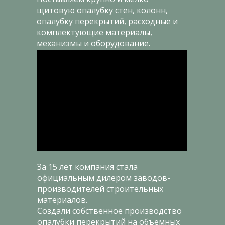
щитовую опалубку стен, колонн,
опалубку перекрытий, расходные и
комплектующие материалы,
механизмы и оборудование.
За 15 лет компания стала
официальным дилером заводов-
производителей строительных
материалов.
Создали собственное производство
опалубки перекрытий на объемных