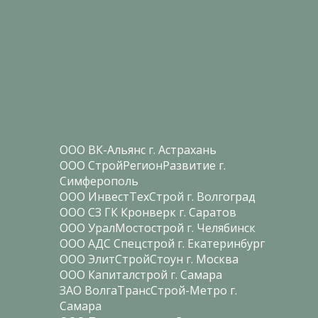
ООО ВК-Альянс г. Астрахань
ООО СтройРегионРазвитие г.
Симферополь
ООО ИнвестТехСтрой г. Волгоград
ООО СЗ ГК Кронверк г. Саратов
ООО УралМостострой г. Челябинск
ООО АДС Спецстрой г. Екатеринбург
ООО ЭлитСтройСтоун г. Москва
ООО Капиталстрой г. Самара
ЗАО ВолгаТрансСтрой-Метро г.
Самара