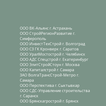
ООО ВК-Альянс г. Астрахань
ООО СтройРегионРазвитие г.
Симферополь
ООО ИнвестТехСтрой г. Волгоград
ООО СЗ ГК Кронверк г. Саратов
ООО УралМостострой г. Челябинск
ООО АДС Спецстрой г. Екатеринбург
ООО ЭлитСтройСтоун г. Москва
ООО Капиталстрой г. Самара
ЗАО ВолгаТрансСтрой-Метро г.
Самара
ООО Перспектива г. Сыктывкар
ООО СДС-Управление строительства
г. Саранск
ООО Брянскагрострой г. Брянск