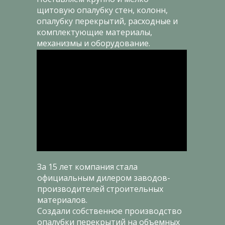
щитовую опалубку стен, колонн,
опалубку перекрытий, расходные и
комплектующие материалы,
механизмы и оборудование.
За 15 лет компания стала
официальным дилером заводов-
производителей строительных
материалов.
Создали собственное производство
опалубки перекрытий на объемных